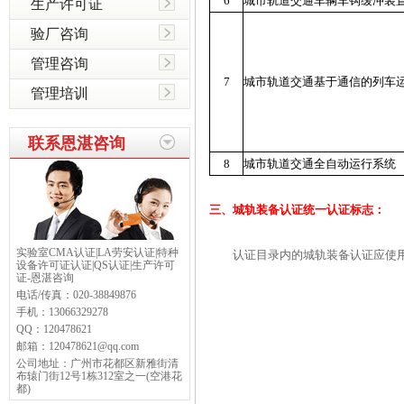
6
城市轨道交通车辆车钩缓冲装
生产许可证
验厂咨询
管理咨询
7
城市轨道交通基于通信的列车运
管理培训
联系恩湛咨询
8
城市轨道交通全自动运行系统
三、城轨装备认证统一认证标志：
实验室CMA认证|LA劳安认证|特种
认证目录内的城轨装备认证应使用
设备许可证认证|QS认证|生产许可
证-恩湛咨询
电话/传真：
020-38849876
手机：
13066329278
QQ：
120478621
邮箱：
120478621@qq.com
公司地址：
广州市花都区新雅街清
布辕门街12号1栋312室之一(空港花
都)