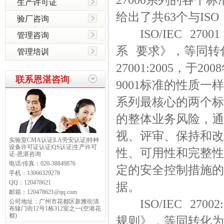
生产许可证
给出了共63个与IS
验厂咨询
ISO/IEC 270
管理咨询
系 要求》，等同转化为中
管理培训
27001:2005，于
联系恩湛咨询
9001标准的性质一样，
系列最核心的两个标
的整体业务风险，通
视、评审、保持和改
实验室CMA认证|LA劳安认证|特种
设备许可证认证|QS认证|生产许可
性、可用性和完整性
证-恩湛咨询
电话/传真：
020-38849876
定的安全控制措施的
手机：
13066329278
QQ：
120478621
据。
邮箱：
120478621@qq.com
ISO/IEC 270
公司地址：
广州市花都区新雅街清
布辕门街12号1栋312室之一(空港花
都)
规则》，等同转化为中国国