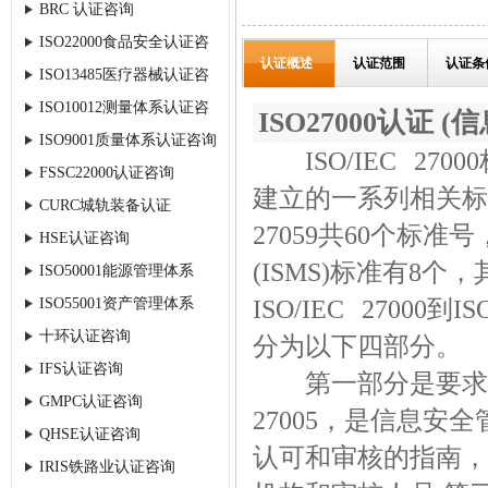
BRC 认证咨询
ISO22000食品安全认证咨
认证概述
认证范围
认证条
ISO13485医疗器械认证咨
询
ISO10012测量体系认证咨
询
ISO27000认证
ISO9001质量体系认证咨询
询
ISO/IEC 27
FSSC22000认证咨询
建立的一系列相关标准的
CURC城轨装备认证
27059共60个标
HSE认证咨询
(ISMS)标准有8
ISO50001能源管理体系
ISO/IEC 27000到
ISO55001资产管理体系
十环认证咨询
分为以下四部分。
IFS认证咨询
第一部分是要求和支持性
GMPC认证咨询
27005，是信息
QHSE认证咨询
认可和审核的指南，包括I
IRIS铁路业认证咨询