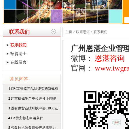
联系我们
主页
>
联系恩湛
>
联系我们
联系我们
广州恩湛企业管
招贤纳士
微博：
恩湛咨询
在线留言
官网：
www.twgra
常见问答
1
CRCC铁路产品认证实施新规有
哪
2
起重机械生产单位许可证向哪
3
没有供货业绩可以申请CRCC证
书
4
LA劳安标志申请条件
5
气象技术装备哪些产品需要办