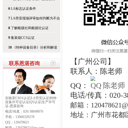
6
LA标志认证条件
7
LA劳安现场评审如何判断为不合
8
了解船级社和船级社认证
9
集装箱CCS认证
10
《特种设备目录》分析和解读
【广州公司】
联系恩湛咨询
联系人：陈老师 手
QQ：
陈老师
电话/传真：020-38
实验室CMA认证|LA劳安认证|特种
设备许可证认证|QS认证|生产许可
邮箱：120478621@q
证-恩湛咨询
电话/传真：
020-38849876
地址：广州市花都区
手机：
13066329278
QQ：
120478621
邮箱：
120478621@qq.com