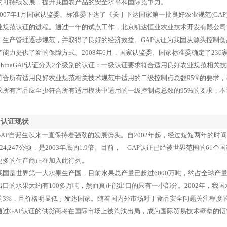
的可持续发展，提升我国农产品的安全水平和国际竞争力。
07年1月国家认监委、标准委下达了《关于下达国家第一批良好农业规范(GA
业规范认证的进程。通过一年的试点工作，北京凯达恒业农业技术开发有限公司等
，生产管理逐步规范，并取得了良好的经济效益。GAP认证为我国从源头控制
产能力提供了新的保障方式。2008年6月，国家认监委、国家标准委确定了236
inaGAP认证分为2个级别的认证：一级认证要求符合适用良好农业规范相关
符合所有适用良好农业规范相关技术规范中适用的二级控制点总数95%的要求，
求所有产品应至少符合所有适用模块中适用的一级控制点总数的95%的要求，
。
P认证现状
P自诞生以来一直保持着强劲的发展势头。自2002年起，经过短短两年的时间，
24,247公顷，是2003年底的1.9倍。目前， GAP认证已经被世界范围的61个
更多的生产商正在加入此行列。
是世界第一大水果生产国，目前水果总产量已超过6000万吨，约占全球产量
出口的水果大约有100多万吨，然而真正能出口的只有一小部分。2002年，我
的3%，且价格明显低于发达国家。随着国内外市场对于食品安全问题关注程度
通过GAP认证的供货商将在国际市场上被淘汰出局，成为国际贸易技术壁垒的牺