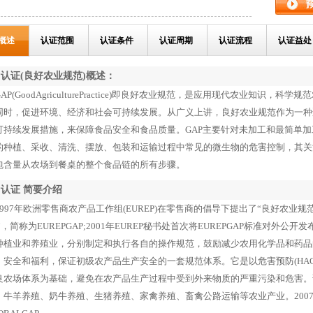
一套规范体
概述
认证范围
认证条件
认证周期
认证流程
认证益处
P认证(良好农业规范)概述：
(GoodAgriculturePractice)即良好农业规范，是应用现代农业知识
同时，促进环境、经济和社会可持续发展。从广义上讲，良好农业规范作为一种
可持续发展措施，来保障食品安全和食品质量。GAP主要针对未加工和最简单加
的种植、采收、清洗、摆放、包装和运输过程中常见的微生物的危害控制，其关
包含量从农场到餐桌的整个食品链的所有步骤。
P认证 简要介绍
7年欧洲零售商农产品工作组(EUREP)在零售商的倡导下提出了“良好农业规范(Good Ag
)”，简称为EUREPGAP;2001年EUREP秘书处首次将EUREPGAP标准对外公
种植业和养殖业，分别制定和执行各自的操作规范，鼓励减少农用化学品和药品
、安全和福利，保证初级农产品生产安全的一套规范体系。它是以危害预防(HAC
良农场体系为基础，避免在农产品生产过程中受到外来物质的严重污染和危害。
、牛羊养殖、奶牛养殖、生猪养殖、家禽养殖、畜禽公路运输等农业产业。2007年