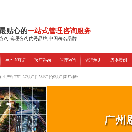
最贴心的
一站式管理咨询服务
咨询,管理咨询优秀品牌,中国著名品牌
生产许可证
验厂咨询
管理咨询
管理培训
恩湛案例
询
|
生产许可证
|
3C认证
|
LA认证
|
QS认证
|
驻厂辅导