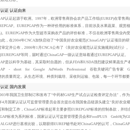
OBALGAP。
P认证 认证由来
P认证起源于欧洲。1997年，欧洲零售商协会农产品工作组(EUREP)在零售商
UREPGAP。EUREPGAP作为一种评价用的标准体系，目前涉及水果蔬菜、
IFA)。EUREPGAP作为大型超市采购农产品的评价标准，不仅在欧洲零售商
此，在2004年CNCA加快启动了“中国良好农业规范(ChinaGAP)”认证项目的研究
审定并公布，2006年1月CNCA公布了《良好农业规范认证实施规则(试行)》。目
EUREPGAP等同，届时通过ChinaGAP一级认证意味着通过EUREPGAP认证。
P是以科学为基础，其采取时自愿的，但从FDA和USDA强烈建议鲜果蔬生产
 - short for Google AdWords Professional 谷歌关键词
材的质量而定。从生态环境、种质到栽培、采收到运输、包装，每一个环节都要
P认证 国内发展
03年我国卫生部制订和发布了“中药材GAP生产试点认证检查评定办法”，作
3年4月国家认证认可监督管理委员会首次提出在我国食品链源头建立“良好农业规范”
写和制定工作，ChinaGAP标准起草主要参照EUREPGAP标准的控制条款，
naGAP标准为系列标准，国家认证认可监督管理委员会和FoodPLUS GmbH(为GLO
BALGAP进行基准比较，以期获得EUREP秘书处对ChinaGAP的认可，Chin