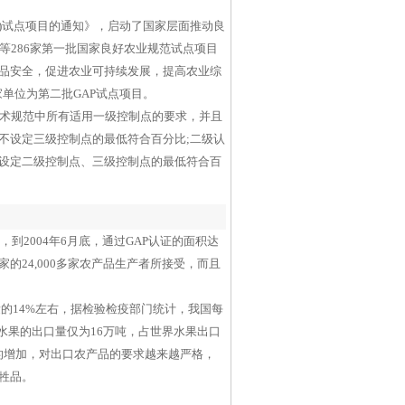
P)试点项目的通知》，启动了国家层面推动良
286家第一批国家良好农业规范试点项目
食品安全，促进农业可持续发展，提高农业综
家单位为第二批GAP试点项目。
技术规范中所有适用一级控制点的要求，并且
不设定三级控制点的最低符合百分比;二级认
不设定二级控制点、三级控制点的最低符合百
到2004年6月底，通过GAP认证的面积达
国家的24,000多家农产品生产者所接受，而且
的14%左右，据检验检疫部门统计，我国每
国水果的出口量仅为16万吨，占世界水果出口
的增加，对出口农产品的要求越来越严格，
牲品。