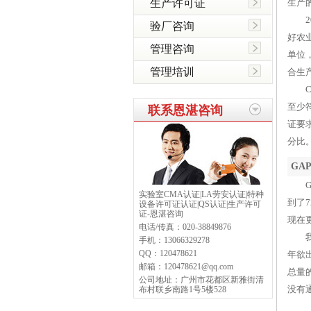
生产许可证
生产
20
验厂咨询
好农
管理咨询
单位
管理培训
合生
Ch
至少
联系恩湛咨询
证要
分比
GA
GA
实验室CMA认证|LA劳安认证|特种
到了7
设备许可证认证|QS认证|生产许可
证-恩湛咨询
现在
电话/传真：
020-38849876
我国
手机：
13066329278
QQ：
120478621
年欲
邮箱：
120478621@qq.com
总量
公司地址：
广州市花都区新雅街清
没有
布村联乡南路1号5楼528