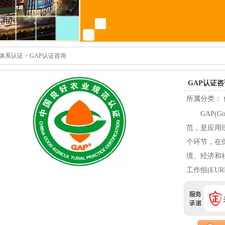
体系认证
> GAP认证咨询
GAP认证咨
所属分类：
GAP(Good 
范，是应用
个环节，在
境、经济和
工作组(EUR
业和养殖业
品和药品的
的健康、安