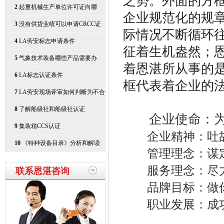
之势。外面的方框
哪
2
起重机械生产单位许可证向哪
企业规范化的规
3
没有供货业绩可以申请CRCC证
际情况不断循环往
书
4
LA劳安标志申请条件
征着生机盎然；
5
气象技术装备哪些产品需要办
着恩湛所从事的
6
LA标志认证条件
框代表着企业的
7
LA劳安现场评审如何判断为不合
8
了解船级社和船级社认证
企业使命：为企
9
集装箱CCS认证
企业精神：吐故
10
《特种设备目录》分析和解读
管理理念：谋定
服务理念：尽力
联系恩湛咨询
品牌目标：做你
职业发展：成功