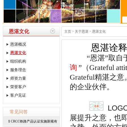
恩湛文化
主页
>
关于恩湛
>
恩湛文化
恩湛概况
恩湛诠
恩湛文化
“恩湛”取自于
组织机构
询
”（Grateful a
服务理念
Grateful精
师资力量
的企业伙伴。
荣誉客户
客户见证
LO
常见问答
展提升之意，也即
1
CRCC铁路产品认证实施新规有