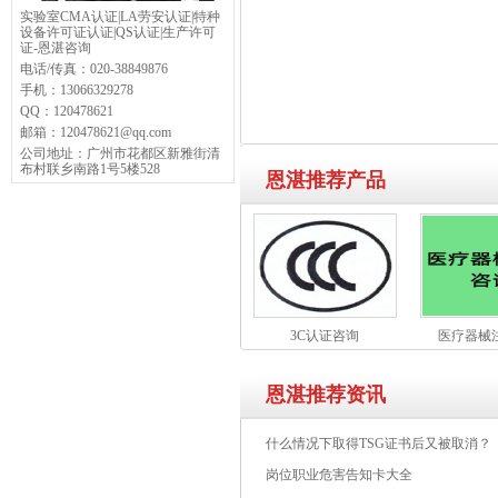
实验室CMA认证|LA劳安认证|特种
设备许可证认证|QS认证|生产许可
证-恩湛咨询
电话/传真：
020-38849876
手机：
13066329278
QQ：
120478621
邮箱：
120478621@qq.com
公司地址：
广州市花都区新雅街清
布村联乡南路1号5楼528
恩湛推荐产品
3C认证咨询
医疗器械
恩湛推荐资讯
什么情况下取得TSG证书后又被取消？
岗位职业危害告知卡大全