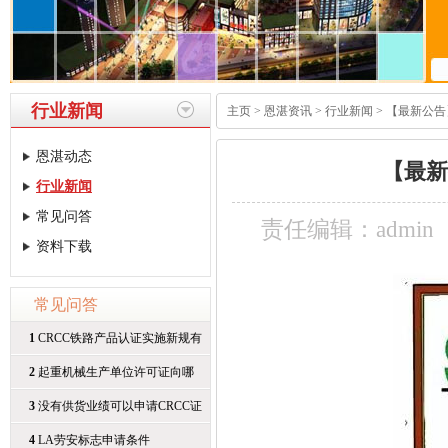
行业新闻
主页
>
恩湛资讯
>
行业新闻
> 【最新公告】
恩湛动态
【最新
行业新闻
常见问答
责任编辑：admin
资料下载
常见问答
1
CRCC铁路产品认证实施新规有
哪
2
起重机械生产单位许可证向哪
3
没有供货业绩可以申请CRCC证
书
4
LA劳安标志申请条件