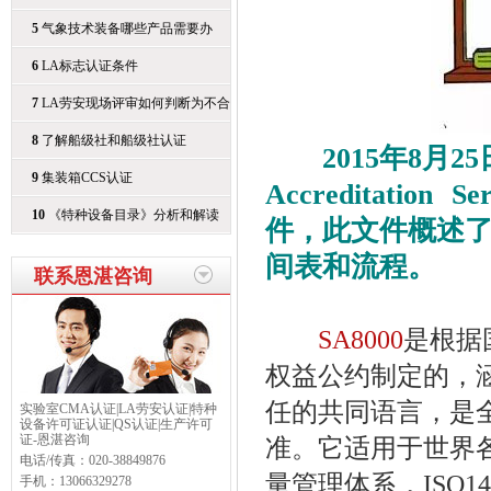
5
气象技术装备哪些产品需要办
6
LA标志认证条件
7
LA劳安现场评审如何判断为不合
8
了解船级社和船级社认证
2015年8月25日，SA
9
集装箱CCS认证
Accreditati
10
《特种设备目录》分析和解读
件，此文件概述了组
间表和流程。
联系恩湛咨询
SA8000
是根据
权益公约制定的，
任的共同语言，是
实验室CMA认证|LA劳安认证|特种
设备许可证认证|QS认证|生产许可
证-恩湛咨询
准。它适用于世界各
电话/传真：
020-38849876
量管理体系，ISO
手机：
13066329278