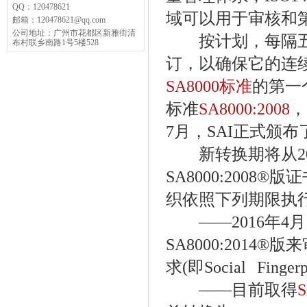
QQ：
120478621
域可以用于审核和
邮箱：
120478621@qq.com
公司地址：
广州市花都区新雅街清
按计划，每隔五年，
布村联乡南路1号5楼528
订，以确保它的连续性
SA8000标准
的第一个
标准
SA8000:2008
，
7月，SAI正式颁布了S
新转换期将从2016
SA8000:2008
织依照下列期限执
——2016年4月
SA8000:201
求(即Social Fi
——目前取得
S